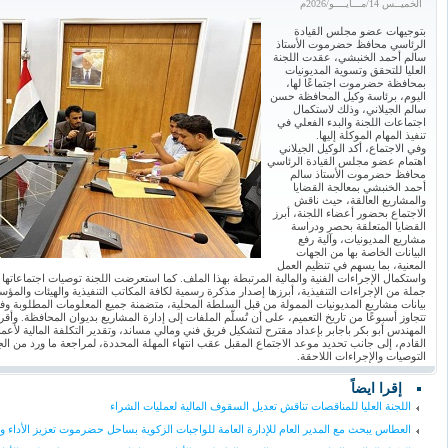
الخميــس 14/مـــايــــو/2026م
بتوجيهات عضو مجلس القيادة
الرئاسي محافظ حضرموت الأستاذ
سالم أحمد الخنبشي، عقدت اللجنة
العليا للتحقق وتسوية المديونيات
بمحافظة حضرموت اجتماعًا لها،
اليوم، برئاسة وكيل المحافظة حسن
سالم الجيلاني، وذلك لاستكمال
اجتماعات اللجنة والبدء الفعلي في
تنفيذ المهام الموكلة إليها.
وفي الاجتماع، أكد الوكيل الجيلاني
اهتمام عضو مجلس القيادة الرئاسي
محافظ حضرموت الأستاذ سالم
أحمد الخنبشي بمعالجة القضايا
والمشاريع العالقة، حيث ناقش
الاجتماع بحضور أعضاء اللجنة، أبرز
القضايا المتعلقة بحصر ودراسة
مشاريع المديونيات، وآلية رفع
البيانات الخاصة بها من الجهات
المعنية، بما يسهم في تنظيم العمل
واستكمال الإجراءات الفنية والمالية المرتبطة بهذا الملف. كما استعرضت اللجنة توصيات اجتماعاتها
جملة من الإجراءات التنفيذية، أبرزها إصدار مذكرة رسمية لكافة المكاتب التنفيذية والهيئات وال
بيانات مشاريع المديونيات الممولة من قبل السلطة المحلية، متضمنة جميع المعلومات المطلوبة وفق
تتجاوز أسبوعًا من تاريخ التعميم، على أن تُسلّم الملفات إلى إدارة المشاريع بديوان المحافظة. وأ
المهندس أبو بكر باجابر بإعداد مقترح لتشكيل فريق فني ومالي مساند، وتقدير التكلفة المالية لأعم
القادم، إلى جانب تحديد موعد الاجتماع المقبل عقب انتهاء المهلة المحددة، لمراجعة ما ورد من ا
التوصيات والإجراءات اللاحقة.
إقرا ايضاً
اللجنة العليا للمناقصات تناقش تعديل السقوف المالية لعمليات الشراء
العطاس يبحث مع المدير العام للإدارة العامة للواجبات الزكوية بساحل حضرموت تعزيز الأداء و